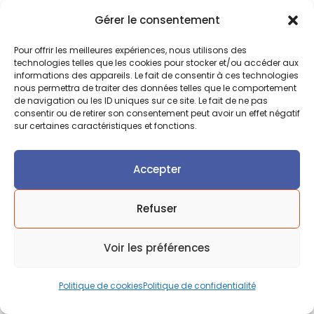
également fournir les attestations de conformité
Gérer le consentement
nécessaires.
Pour offrir les meilleures expériences, nous utilisons des
technologies telles que les cookies pour stocker et/ou accéder aux
Comment entretenir
informations des appareils. Le fait de consentir à ces technologies
nous permettra de traiter des données telles que le comportement
de navigation ou les ID uniques sur ce site. Le fait de ne pas
un pare-vent en verre
consentir ou de retirer son consentement peut avoir un effet négatif
sur certaines caractéristiques et fonctions.
sur un balcon de
Accepter
restaurant ?
Refuser
Le nettoyage régulier du vitrage avec un produit
Voir les préférences
adapté suffit pour maintenir la transparence et
l’aspect du panneau. Les fixations doivent être
Politique de cookies
Politique de confidentialité
contrôlées au moins une fois par an et après tout