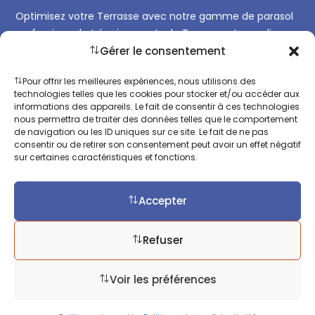
Optimisez votre Terrasse avec notre gamme de parasol
professionnel et équipements de Terrasse et remplissez
la toute l’année.
Gérer le consentement
Pour offrir les meilleures expériences, nous utilisons des
technologies telles que les cookies pour stocker et/ou accéder aux
informations des appareils. Le fait de consentir à ces technologies
nous permettra de traiter des données telles que le comportement
Contact
de navigation ou les ID uniques sur ce site. Le fait de ne pas
consentir ou de retirer son consentement peut avoir un effet négatif
sur certaines caractéristiques et fonctions.
+33 (0)9 67 08 22 33
+33 (0)7 72 40 10 55
Accepter
contact@e-terrasses.com
Refuser
Voir les préférences
Mentions légales
Politique de confidentialité