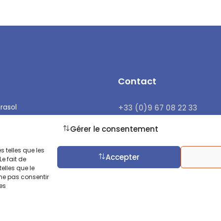
Contact
rasol
+33 (0)9 67 08 22 33
ssez la toute
+33 (0)7 72 40 10 55
Gérer le consentement
contact@e-terrasses.com
s telles que les
Accepter
e fait de
elles que le
 ne pas consentir
nes
Mentions légales
Politique de co