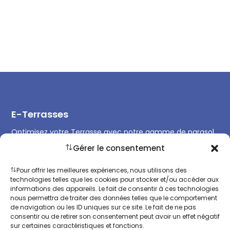
E-Terrasses
Optimisez votre Terrasse avec notre gamme de parasol
professionnel et équipements de Terrasse et remplissez
Gérer le consentement
la toute l’année.
Pour offrir les meilleures expériences, nous utilisons des
technologies telles que les cookies pour stocker et/ou accéder aux
informations des appareils. Le fait de consentir à ces technologies
nous permettra de traiter des données telles que le comportement
de navigation ou les ID uniques sur ce site. Le fait de ne pas
Contact
consentir ou de retirer son consentement peut avoir un effet négatif
sur certaines caractéristiques et fonctions.