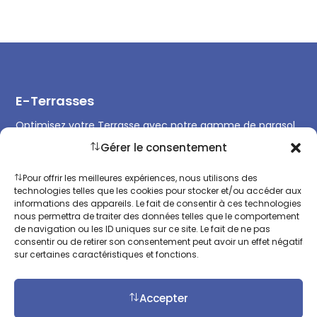
E-Terrasses
Optimisez votre Terrasse avec notre gamme de parasol
professionnel et équipements de Terrasse et remplissez
Gérer le consentement
la toute l’année.
Pour offrir les meilleures expériences, nous utilisons des
technologies telles que les cookies pour stocker et/ou accéder aux
informations des appareils. Le fait de consentir à ces technologies
nous permettra de traiter des données telles que le comportement
de navigation ou les ID uniques sur ce site. Le fait de ne pas
Contact
consentir ou de retirer son consentement peut avoir un effet négatif
sur certaines caractéristiques et fonctions.
+33 (0)9 67 08 22 33
+33 (0)7 72 40 10 55
Accepter
contact@e-terrasses.com