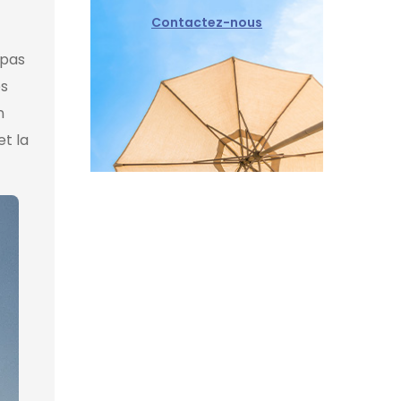
Contactez-nous
 pas
es
n
et la