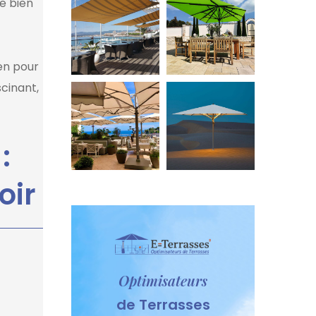
e bien
en pour
scinant,
:
oir
Optimisateurs
de Terrasses