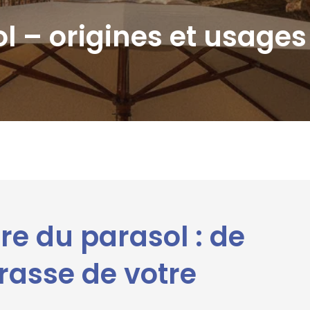
ol – origines et usage
re du parasol : de
rrasse de votre