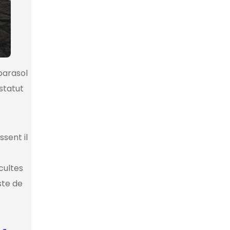
parasol
statut
ssent il
cultes
ste de