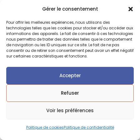
Gérer le consentement
NON CLASSÉ
Flamme de Table – L’accessoire qui
Pour offrir les meilleures expériences, nous utilisons des
transforme l’ambiance de votre
technologies telles que les cookies pour stocker et/ou accéder aux
informations des appareils. Le fait de consentir à ces technologies
établissement.
nous permettra de traiter des données telles que le comportement
de navigation ou les ID uniques sur ce site. Le fait de ne pas
consentir ou de retirer son consentement peut avoir un effet négatif
Lire la suite
sur certaines caractéristiques et fonctions.
Accepter
Articles récents
Refuser
7 NOVEMBRE 2025
Pellet, Gaz, Infrarouge : la
Voir les préférences
réglementation pour choisir le bon
chauffage de terrasse.
Politique de cookies
Politique de confidentialité
8 OCTOBRE 2025