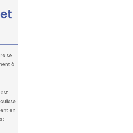
et
re se
ment à
 est
oulisse
sent en
st