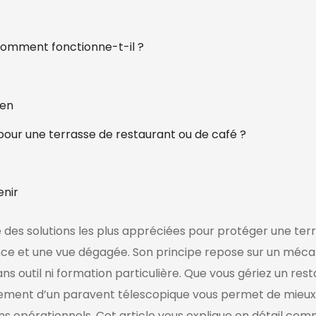
comment fonctionne-t-il ?
ien
pour une terrasse de restaurant ou de café ?
enir
e des solutions les plus appréciées pour protéger une ter
nce et une vue dégagée. Son principe repose sur un méc
ns outil ni formation particulière. Que vous gériez un rest
nement d’un paravent télescopique vous permet de mieux
ns opérationnels. Cet article vous explique en détail co