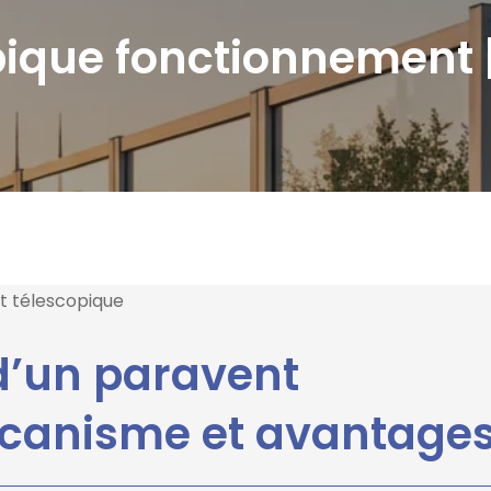
pique fonctionnement |
t télescopique
d’un paravent
écanisme et avantage