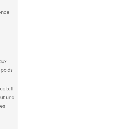
tence
aux
epoids,
ls. Il
out une
ées