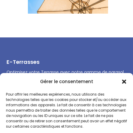
E-Terrasses
Optimisez votre Terrasse avec notre gamme de parasol
professionnel et équipements de Terrasse et remplissez
Gérer le consentement
la toute l’année.
Pour offrir les meilleures expériences, nous utilisons des
technologies telles que les cookies pour stocker et/ou accéder aux
informations des appareils. Le fait de consentir à ces technologies
nous permettra de traiter des données telles que le comportement
de navigation ou les ID uniques sur ce site. Le fait de ne pas
Contact
consentir ou de retirer son consentement peut avoir un effet négatif
sur certaines caractéristiques et fonctions.
+33 (0)9 67 08 22 33