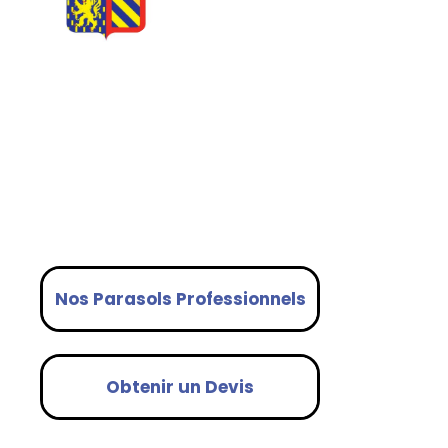
PARASOLS
PROFESSIONNELS
adaptés aux Terrasses en
Bourgognes Franche-Comté
Nos Parasols Professionnels
Obtenir un Devis